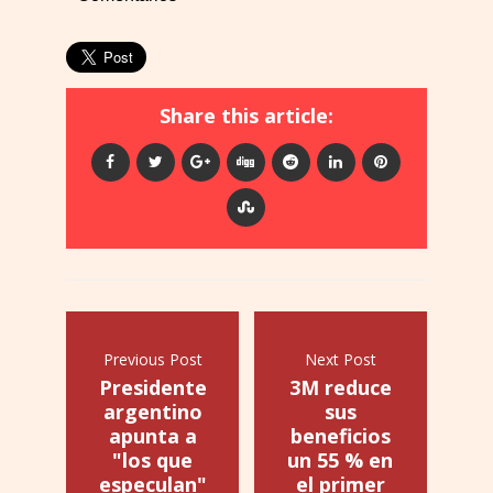
Share this article:
Previous Post
Next Post
Presidente
3M reduce
argentino
sus
apunta a
beneficios
"los que
un 55 % en
especulan"
el primer