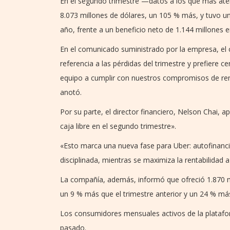
En el segundo trimestre —datos a los que más ate
8.073 millones de dólares, un 105 % más, y tuvo un
año, frente a un beneficio neto de 1.144 millones 
En el comunicado suministrado por la empresa, el
referencia a las pérdidas del trimestre y prefiere c
equipo a cumplir con nuestros compromisos de rent
anotó.
Por su parte, el director financiero, Nelson Chai,
caja libre en el segundo trimestre».
«Esto marca una nueva fase para Uber: autofinancia
disciplinada, mientras se maximiza la rentabilidad a
La compañía, además, informó que ofreció 1.870 mi
un 9 % más que el trimestre anterior y un 24 % más
Los consumidores mensuales activos de la platafo
pasado.