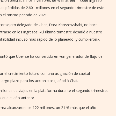
nción prestaban los inversores de Wall Street— Uber ingresó
as pérdidas de 2.601 millones en el segundo trimestre de este
en el mismo periodo de 2021.
 consejero delegado de Uber, Dara Khosrowshahi, no hace
entrarse en los ingresos: «El último trimestre desafié a nuestro
abilidad incluso más rápido de lo planeado, y cumplieron»,
 apuntó que Uber se ha convertido en «un generador de flujo de
r el crecimiento futuro con una asignación de capital
 largo plazo para los accionistas», añadió Chai.
llones de viajes en la plataforma durante el segundo trimestre,
 que el año anterior.
rma alcanzaron los 122 millones, un 21 % más que el año