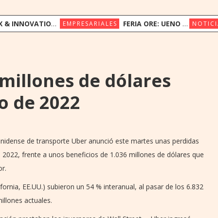
ION CONGRESS REÚNE A LÍDERES REGIONALES PARA EXPLORAR LA NUEVA ERA DE LA EXPERIENCIA DEL CLIENTE
FERIA ORE: UENO BANK APUESTA POR LA CULTURA INDÍGENA Y EL COMERCIO JUSTO
EMPRESARIALES
NOTICI
 millones de dólares
o de 2022
unidense de transporte Uber anunció este martes unas perdidas
e 2022, frente a unos beneficios de 1.036 millones de dólares que
r.
ornia, EE.UU.) subieron un 54 % interanual, al pasar de los 6.832
illones actuales.