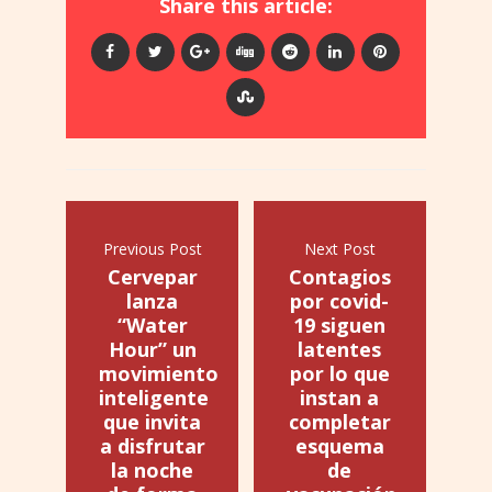
Share this article:
Previous Post
Next Post
Cervepar
Contagios
lanza
por covid-
“Water
19 siguen
Hour” un
latentes
movimiento
por lo que
inteligente
instan a
que invita
completar
a disfrutar
esquema
la noche
de