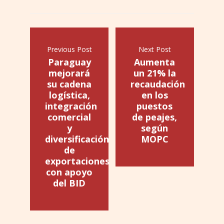
Previous Post
Next Post
Paraguay
Aumenta
mejorará
un 21% la
su cadena
recaudación
logística,
en los
integración
puestos
comercial
de peajes,
y
según
diversificación
MOPC
de
exportaciones
con apoyo
del BID