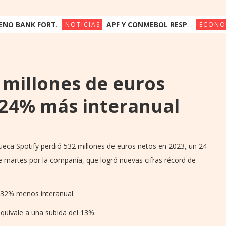
FORTALECE SU FONDEO INTERNACIONAL CON US$ 17,5 MILLONES DE TRIODOS BANK Y GAWA CAPITAL
APF Y CONMEBOL RESPALDAN A LA FIFA Y LLAMAN A PRESERVAR LA INSTITUCIONALIDAD
NOTICIAS
ECONO
 millones de euros
 24% más interanual
ueca Spotify perdió 532 millones de euros netos en 2023, un 24
e martes por la compañía, que logró nuevas cifras récord de
n 32% menos interanual.
equivale a una subida del 13%.