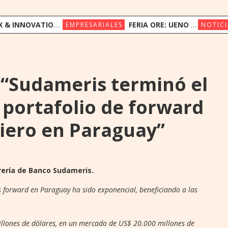
ION CONGRESS REÚNE A LÍDERES REGIONALES PARA EXPLORAR LA NUEVA ERA DE LA EXPERIENCIA DEL CLIENTE
FERIA ORE: UENO BANK APUESTA POR LA CULTURA INDÍGENA Y EL COMERCIO JUSTO
EMPRESARIALES
NOTICI
: “Sudameris terminó el
 portafolio de forward
ciero en Paraguay”
orería de Banco Sudameris.
s forward en Paraguay ha sido exponencial, beneficiando a las
llones de dólares, en un mercado de US$ 20.000 millones de