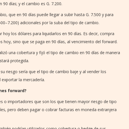
 90 días; y el cambio es G. 7.200.
bio, que en 90 días puede llegar a subir hasta G. 7.500 y para
500–7.200) adicionales por la suba del tipo de cambio.
 hoy los dólares para liquidarlos en 90 días. Es decir, compra
s hoy, sino que se paga en 90 días, al vencimiento del forward.
alizó una cobertura y fijó el tipo de cambio en 90 días de manera
stará protegida.
su riesgo sería que el tipo de cambio baje y al vender los
 exportar la mercadería.
ones forward?
s o importadores que son los que tienen mayor riesgo de tipo
íes, pero deben pagar o cobrar facturas en moneda extranjera
ambién podrían utilizarlos como cobertura o hedge de sus