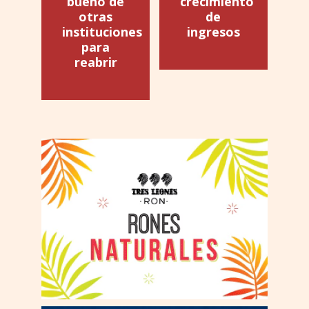
bueno de
crecimiento
otras
de
instituciones
ingresos
para
reabrir