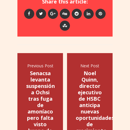
Share this article:
Previous Post
Next Post
Senacsa
Noel
levanta
Quinn,
suspensión
director
a Ochsi
ejecutivo
tras fuga
de HSBC
de
anticipa
amoníaco
nuevas
pero falta
oportunidades
visto
de