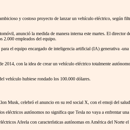
bicioso y costoso proyecto de lanzar un vehículo eléctrico, según filt
omóvil, anunció la medida de manera interna este martes. El director d
los 2.000 empleados del equipo.
r para el equipo encargado de inteligencia artificial (IA) generativa -un
e 2014, con la idea de crear un vehículo eléctrico totalmente autónomo
 del vehículo hubiese rondado los 100.000 dólares.
Elon Musk, celebró el anuncio en su red social X, con el emoji del saludo
os eléctricos autónomos no significa que Tesla no vaya a enfrentar un
léctricos Afeela con características autónomas en América del Norte el