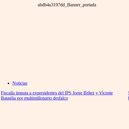
Noticias
Fiscalía imputa a expresidentes del IPS Jorge Brítez y Vicente
Bataglia por multimillonario desfalco