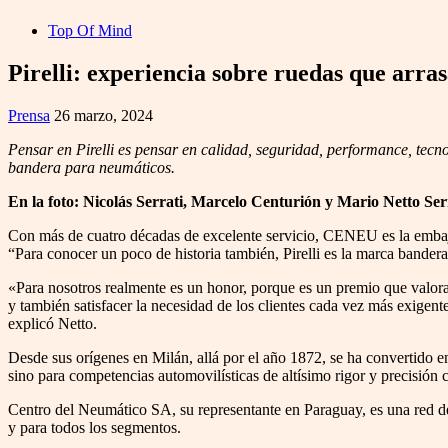
Top Of Mind
Pirelli: experiencia sobre ruedas que arra
Prensa
26 marzo, 2024
Pensar en Pirelli es pensar en calidad, seguridad, performance, tec
bandera para neumáticos.
En la foto: Nicolás Serrati, Marcelo Centurión y Mario Netto Serr
Con más de cuatro décadas de excelente servicio, CENEU es la embajad
“Para conocer un poco de historia también, Pirelli es la marca bande
«Para nosotros realmente es un honor, porque es un premio que valora
y también satisfacer la necesidad de los clientes cada vez más exigent
explicó Netto.
Desde sus orígenes en Milán, allá por el año 1872, se ha convertido e
sino para competencias automovilísticas de altísimo rigor y precisió
Centro del Neumático SA, su representante en Paraguay, es una red de 
y para todos los segmentos.