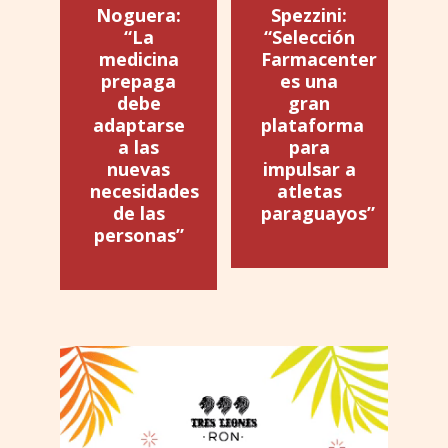
Noguera:
Spezzini:
“La
“Selección
medicina
Farmacenter
prepaga
es una
debe
gran
adaptarse
plataforma
a las
para
nuevas
impulsar a
necesidades
atletas
de las
paraguayos”
personas”