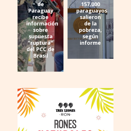
de
157.000
Paraguay
paraguayos
recibe
salieron
información
de la
sobre
pobreza,
supuesta
según
"ruptura"
informe
del PCC de
Brasil