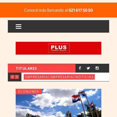
TITULARES
CX & INNOVATION CONGRESS REÚ
FERIA ORE: UENO 
PARAGUAY 
EMPRESARIALES
EMPRESARIALES
NOTICIAS
ECONOMÍA