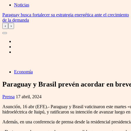
Noticias
Paraguay busca fortalecer su estrategia energética ante el crecimiento
de la demanda
‹
›
Economía
Paraguay y Brasil prevén acordar en breve
Prensa
17 abril, 2024
Asunción, 16 abr (EFE).- Paraguay y Brasil vaticinaron este martes «un
hidroeléctrica de Itaipú, y ratificaron su intención de avanzar luego en
Además, en una conferencia de prensa desde la residencial presidencia