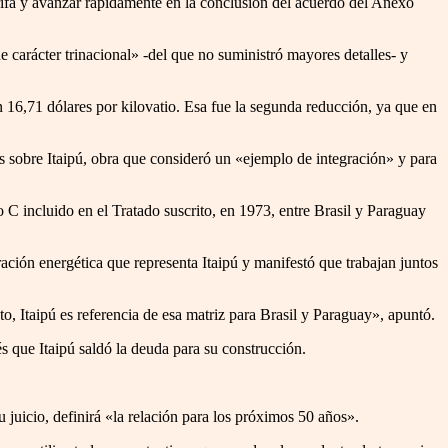
ifa y avanzar rápidamente en la conclusión del acuerdo del Anexo
 carácter trinacional» -del que no suministró mayores detalles- y
n 16,71 dólares por kilovatio. Esa fue la segunda reducción, ya que en
es sobre Itaipú, obra que consideró un «ejemplo de integración» y para
 C incluido en el Tratado suscrito, en 1973, entre Brasil y Paraguay
ración energética que representa Itaipú y manifestó que trabajan juntos
to, Itaipú es referencia de esa matriz para Brasil y Paraguay», apuntó.
 que Itaipú saldó la deuda para su construcción.
 juicio, definirá «la relación para los próximos 50 años».