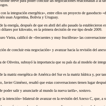
nte breve para poder concluir las negociaciones relacionadas a la tar
logos.
on la integración energética», entre ellos un proyecto de gasoducto «de
bién usan Argentina, Bolivia y Uruguay.
de la energía, después de que en abril del año pasado la establecieron e
 dólares por kilovatio, en la primera decisión de ese tipo desde 2009.
uro Vieira, calificó de «frecuentes y muy fructíferas» las conversacion
ión de concluir esta negociación» y avanzar hacia la revisión del anexo
ra de Oliveira, subrayó la importancia que su país da al modelo de integ
 la matriz energética de América del Sur es la matriz hídrica y, por tan
, Javier Giménez, resaltó que estas conversaciones tienen lugar después
 poder salir y anunciarle al mundo la nueva tarifa», sostuvo.
la intención» bilateral de avanzar en la revisión del Anexo C, que, a su