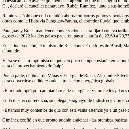
«Destacamos el avance que hemos emprendido que nos augura un horizo
C», declaró el canciller paraguayo, Rubén Ramírez, junto a sus homó
Ramírez señaló que en la reunión abordaron «otros puntos vinculados c
obras como la Hidrovía Paraguay-Paraná, el corredor fluvial que tam
Paraguay y Brasil mantienen conversaciones para fijar la nueva tarifa 
agosto de 2022 los dos países pactaron pasar la tarifa de 22,60 a 20,75
En su intervención, el ministro de Relaciones Exteriores de Brasil, Ma
el mundo.
Viera se declaró optimista de que «en poco tiempo» estarán en «condic
para el aprovechamiento de Itaipú.
Por su parte, el titular de Minas y Energía de Brasil, Alexandre Silvei
para convertirse en líderes «de la transición energética global».
«El mundo optó por cambiar la matriz energética y uno de los pilares de
En la misma conferencia, su colega paraguayo de Industria y Comercio
«Estamos muy contentos de que con esta visita estemos ya a un paso de
Giménez confió en que pronto podrán anticipar «las premisas básicas y 