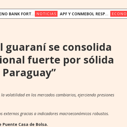
FORTALECE SU FONDEO INTERNACIONAL CON US$ 17,5 MILLONES DE TRIODOS BANK Y GAWA CAPITAL
APF Y CONMEBOL RESPALDAN A LA FIFA Y LLAMAN A PRESERVAR LA INSTITUCIONALIDAD
NOTICIAS
ECONO
l guaraní se consolida
nal fuerte por sólida
e Paraguay”
la volatilidad en los mercados cambiarios, ejerciendo presiones
s externos gracias a indicadores macroeconómicos robustos.
e Puente Casa de Bolsa.