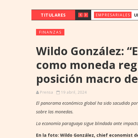
TITULARES
UENO BANK 
EMPRESARIALES
FINANZAS
Wildo González: “E
como moneda regio
posición macro d
Prensa
19 abril, 2024
El panorama económico global ha sido sacudido por 
sobre las monedas.
La economía paraguaya sigue blindada ante impacto
En la foto: Wildo González, chief economist d