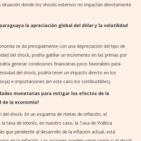
a situación donde los shocks externos no impactan directamente
raguaya la apreciación global del dólar y la volatilidad
onomía se da principalmente con una depreciación del tipo de
sidad del shock, podría gatillar un incremento en las primas por
odría generar condiciones financieras poco favorables para
nsidad del shock, podría tener un impacto directo en los
soja) e importaciones (en este caso los combustibles).
dades monetarias para mitigar los efectos de la
ad de la economía?
del shock. En un esquema de metas de inflación, el
la tasa de interés, en nuestro caso, la Tasa de Política
 que pendiente al desarrollo de la inflación actual, está
uros en la inflación. Las acciones pueden variar según si el shock