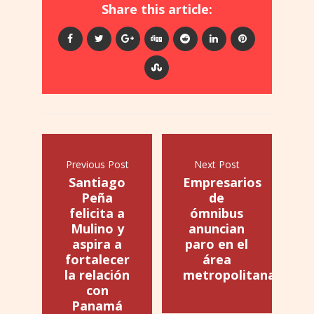
Share this article:
Previous Post
Next Post
Santiago
Empresarios
Peña
de
felicita a
ómnibus
Mulino y
anuncian
aspira a
paro en el
fortalecer
área
la relación
metropolitana
con
Panamá