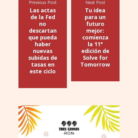
Previous Post
Next Post
Las actas
Tu idea
de la Fed
para un
no
futuro
descartan
mejor:
que pueda
comienza
haber
la 11°
nuevas
edición de
subidas de
Solve for
tasas en
Tomorrow
este ciclo