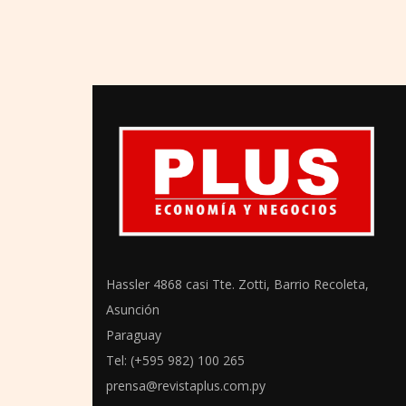
Hassler 4868 casi Tte. Zotti, Barrio Recoleta,
Asunción
Paraguay
Tel: (+595 982) 100 265
prensa@revistaplus.com.py