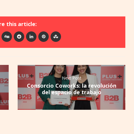
e this article:
Next Post
Consorcio Coworks: la revolución
del espacio de trabajo