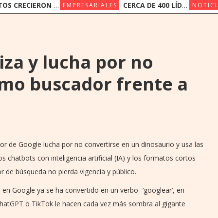
ERON 14,4% Y DEPÓSITOS 19,4% EN JUNIO
CERCA DE 400 LÍDERES DE LA INDUSTRIA FINANCIERA PARTICIPAN DE LA CONVENCIÓN BANCARIA DE ASOBAN
EMPRESARIALES
NOTICI
za y lucha por no
mo buscador frente a
or de Google lucha por no convertirse en un dinosaurio y usa las
hatbots con inteligencia artificial (IA) y los formatos cortos
or de búsqueda no pierda vigencia y público.
en Google ya se ha convertido en un verbo -‘googlear’, en
atGPT o TikTok le hacen cada vez más sombra al gigante