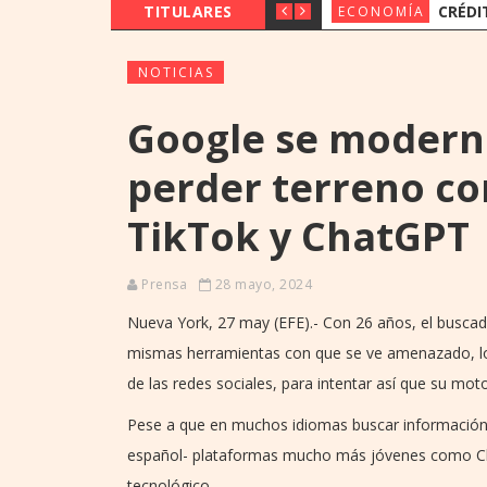
TITULARES
CRÉDITOS CRECI
ECONOMÍA
NOTICIAS
Google se moderni
perder terreno co
TikTok y ChatGPT
Prensa
28 mayo, 2024
Nueva York, 27 may (EFE).- Con 26 años, el buscad
mismas herramientas con que se ve amenazado, los c
de las redes sociales, para intentar así que su mot
Pese a que en muchos idiomas buscar información 
español- plataformas mucho más jóvenes como Ch
tecnológico.