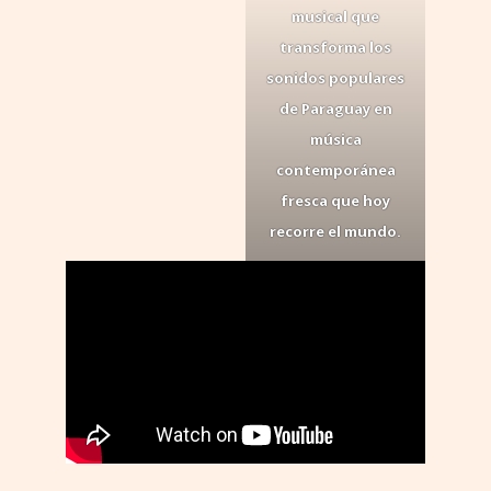
musical que
transforma los
sonidos populares
de Paraguay en
música
contemporánea
fresca que hoy
recorre el mundo.