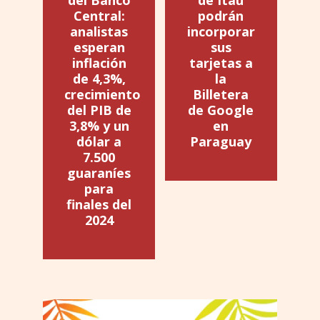
del Banco
de Itaú
Central:
podrán
analistas
incorporar
esperan
sus
inflación
tarjetas a
de 4,3%,
la
crecimiento
Billetera
del PIB de
de Google
3,8% y un
en
dólar a
Paraguay
7.500
guaraníes
para
finales del
2024