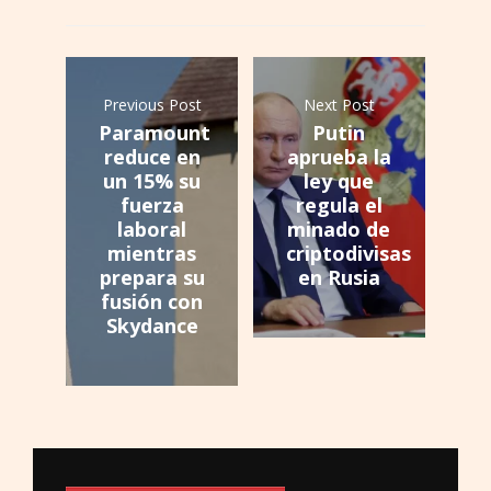
Previous Post
Next Post
Paramount
Putin
reduce en
aprueba la
un 15% su
ley que
fuerza
regula el
laboral
minado de
mientras
criptodivisas
prepara su
en Rusia
fusión con
Skydance