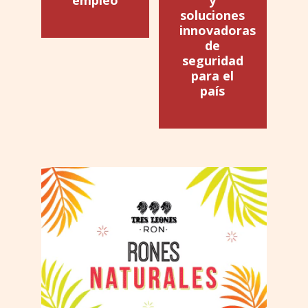
soluciones
innovadoras
de
seguridad
para el
país