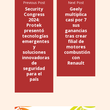
Previous Post
Next Post
Security
Geely
Congress
multiplica
2024:
casi por 7
Protek
sus
presentó
ganancias
tecnologías
tras crear
emergentes
filial de
y
motores
soluciones
combustión
innovadoras
con
de
Renault
seguridad
para el
país