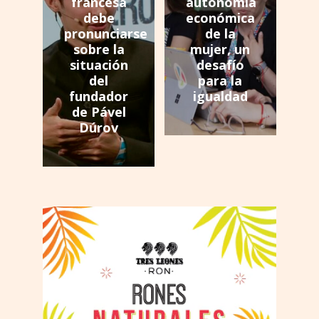
francesa
autonomía
debe
económica
pronunciarse
de la
sobre la
mujer, un
situación
desafío
del
para la
fundador
igualdad
de Pável
Dúrov