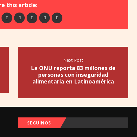
e this article:
Next Post
La ONU reporta 83 millones de
personas con inseguridad
alimentaria en Latinoamérica
SEGUINOS