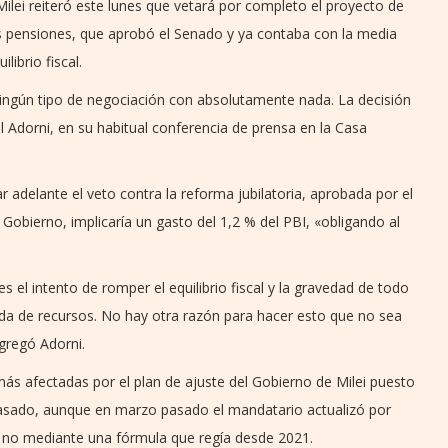
Milei reiteró este lunes que vetará por completo el proyecto de
as pensiones, que aprobó el Senado y ya contaba con la media
ibrio fiscal.
 ningún tipo de negociación con absolutamente nada. La decisión
l Adorni, en su habitual conferencia de prensa en la Casa
var adelante el veto contra la reforma jubilatoria, aprobada por el
Gobierno, implicaría un gasto del 1,2 % del PBI, «obligando al
 el intento de romper el equilibrio fiscal y la gravedad de todo
da de recursos. No hay otra razón para hacer esto que no sea
agregó Adorni.
más afectadas por el plan de ajuste del Gobierno de Milei puesto
asado, aunque en marzo pasado el mandatario actualizó por
 y no mediante una fórmula que regía desde 2021.