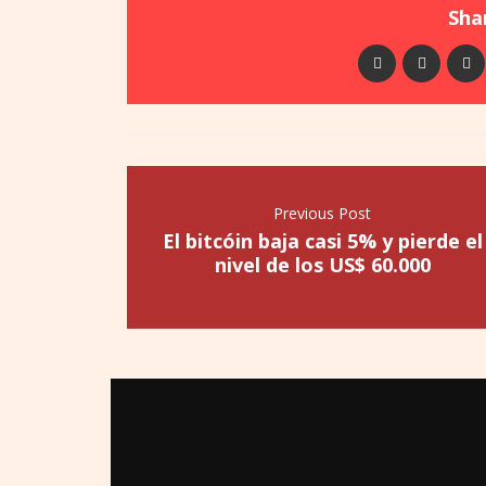
Shar
Previous Post
El bitcóin baja casi 5% y pierde el
nivel de los US$ 60.000