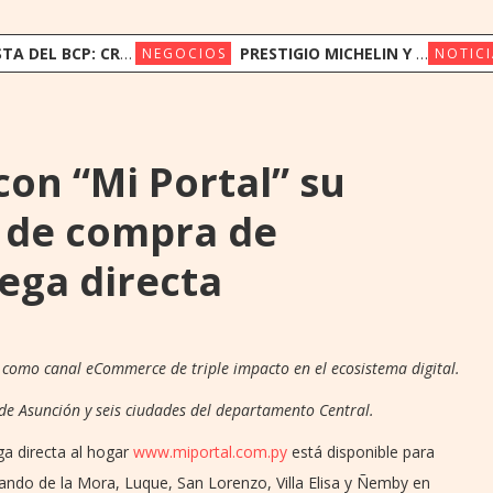
EL OPTIMISMO PARA OTORGAR CRÉDITOS AL SECTOR PRIVADO
PRESTIGIO MICHELIN Y ESTÍMULOS SENSORIALES: LA APUESTA DE TALLEYRAND PARA CONMEMORAR SUS 50 AÑOS
NEGOCIOS
NOTICI
con “Mi Portal” su
 de compra de
ega directa
a como canal eCommerce de triple impacto en el ecosistema digital.
de Asunción y seis ciudades del departamento Central.
a directa al hogar
www.miportal.com.py
está disponible para
ndo de la Mora, Luque, San Lorenzo, Villa Elisa y Ñemby en