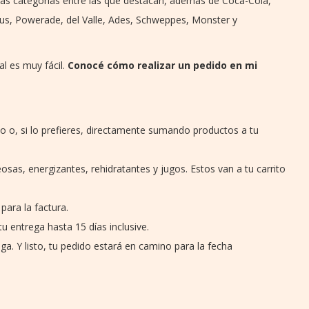
las categorías entre las que destacan, además de Coca-Cola,
ius, Powerade, del Valle, Ades, Schweppes, Monster y
al es muy fácil.
Conocé cómo realizar un pedido en mi
io o, si lo prefieres, directamente sumando productos a tu
osas, energizantes, rehidratantes y jugos. Estos van a tu carrito
para la factura.
u entrega hasta 15 días inclusive.
ga. Y listo, tu pedido estará en camino para la fecha