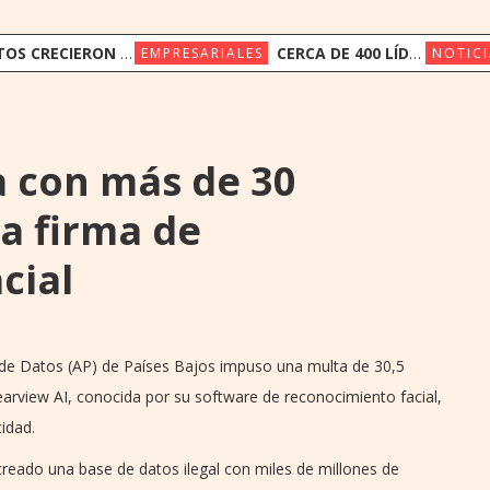
ERON 14,4% Y DEPÓSITOS 19,4% EN JUNIO
CERCA DE 400 LÍDERES DE LA INDUSTRIA FINANCIERA PARTICIPAN DE LA CONVENCIÓN BANCARIA DE ASOBAN
EMPRESARIALES
NOTICI
a con más de 30
 a firma de
cial
n de Datos (AP) de Países Bajos impuso una multa de 30,5
arview AI, conocida por su software de reconocimiento facial,
idad.
reado una base de datos ilegal con miles de millones de