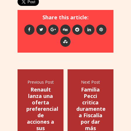
Share this article:
Previous Post
Next Post
Renault
Familia
lanza una
Pecci
oferta
critica
preferencial
duramente
de
a Fiscalía
acciones a
por dar
sus
más