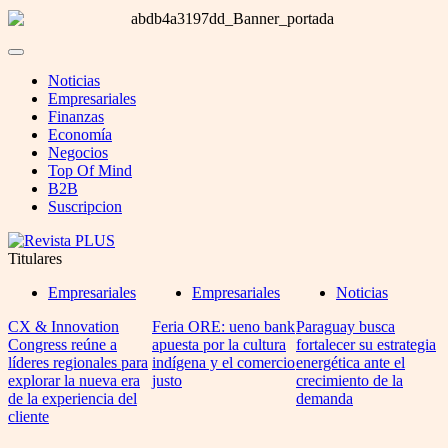
Noticias
Empresariales
Finanzas
Economía
Negocios
Top Of Mind
B2B
Suscripcion
Titulares
Empresariales
Empresariales
Noticias
CX & Innovation
Feria ORE: ueno bank
Paraguay busca
Congress reúne a
apuesta por la cultura
fortalecer su estrategia
líderes regionales para
indígena y el comercio
energética ante el
explorar la nueva era
justo
crecimiento de la
de la experiencia del
demanda
cliente