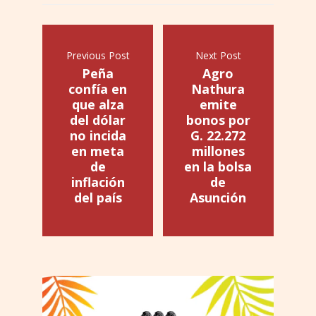
Previous Post
Next Post
Peña
Agro
confía en
Nathura
que alza
emite
del dólar
bonos por
no incida
G. 22.272
en meta
millones
de
en la bolsa
inflación
de
del país
Asunción