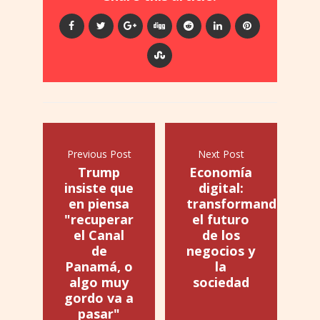
Previous Post
Next Post
Trump
Economía
insiste que
digital:
en piensa
transformando
"recuperar
el futuro
el Canal
de los
de
negocios y
Panamá, o
la
algo muy
sociedad
gordo va a
pasar"