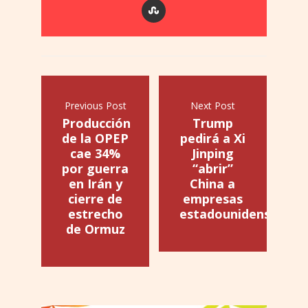
Previous Post
Next Post
Producción
Trump
de la OPEP
pedirá a Xi
cae 34%
Jinping
por guerra
“abrir”
en Irán y
China a
cierre de
empresas
estrecho
estadounidenses
de Ormuz