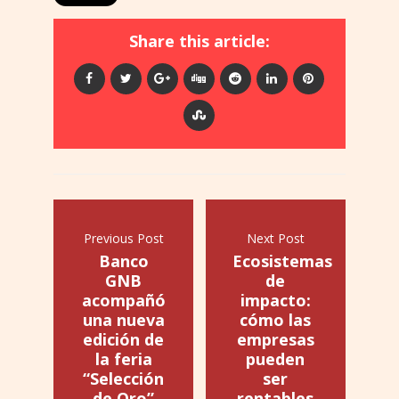
Share this article:
Previous Post
Next Post
Banco
Ecosistemas
GNB
de
acompañó
impacto:
una nueva
cómo las
edición de
empresas
la feria
pueden
“Selección
ser
de Oro”
rentables