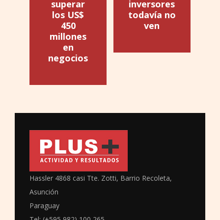
superar
inversores
los US$
todavía no
450
ven
millones
en
negocios
Hassler 4868 casi Tte. Zotti, Barrio Recoleta,
Asunción
Paraguay
Tel: (+595 982) 100 265