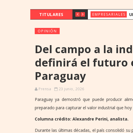
TITULARES
UENO BANK 
EMPRESARIALES
OPINIÓN
Del campo a la ind
definirá el futur
Paraguay
Prensa
23 junio, 2026
Paraguay ya demostró que puede producir alime
preparado para capturar el valor industrial que ho
Columna crédito: Alexandre Perini, analista.
Durante las últimas décadas, el país consolidó su 