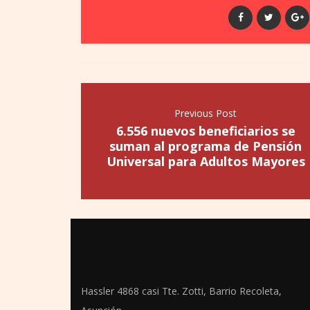
Previous Post
6.556 nuevos beneficiarios se
suman al programa de Pensión
Universal para Adultos Mayores
Hassler 4868 casi Tte. Zotti, Barrio Recoleta,