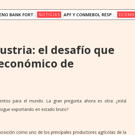
FORTALECE SU FONDEO INTERNACIONAL CON US$ 17,5 MILLONES DE TRIODOS BANK Y GAWA CAPITAL
APF Y CONMEBOL RESPALDAN A LA FIFA Y LLAMAN A PRESERVAR LA INSTITUCIONALIDAD
NOTICIAS
ECONO
ustria: el desafío que
o económico de
ntos para el mundo. La gran pregunta ahora es otra: ¿está
y sigue exportando en estado bruto?
posición como uno de los principales productores agrícolas de la