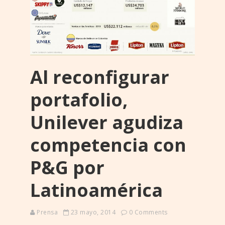
Al reconfigurar
portafolio,
Unilever agudiza
competencia con
P&G por
Latinoamérica
Prensa
23 mayo, 2014
0 Comments