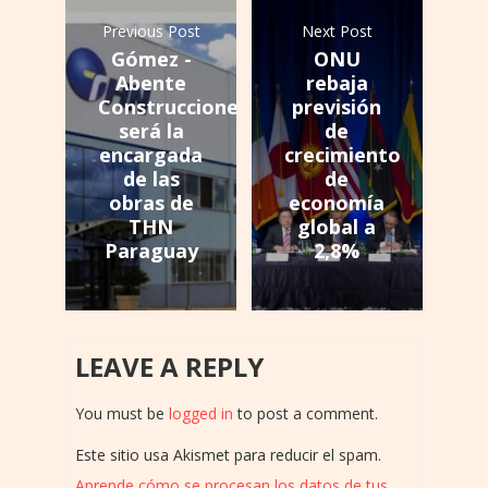
Previous Post
Next Post
Gómez -
ONU
Abente
rebaja
Construcciones
previsión
será la
de
encargada
crecimiento
de las
de
obras de
economía
THN
global a
Paraguay
2,8%
LEAVE A REPLY
You must be
logged in
to post a comment.
Este sitio usa Akismet para reducir el spam.
Aprende cómo se procesan los datos de tus