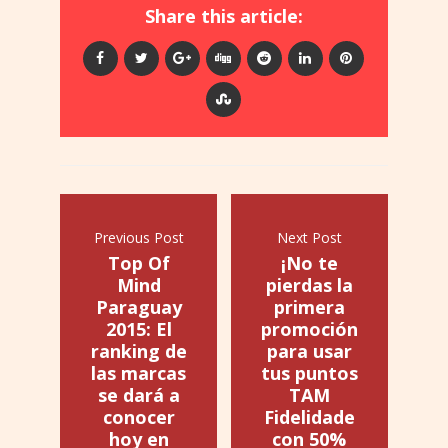
Share this article:
Previous Post
Next Post
Top Of
¡No te
Mind
pierdas la
Paraguay
primera
2015: El
promoción
ranking de
para usar
las marcas
tus puntos
se dará a
TAM
conocer
Fidelidade
hoy en
con 50%