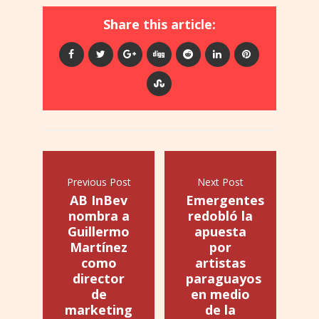
Share this article:
Previous Post
Next Post
AB InBev
Emergentes
nombra a
redobló la
Guillermo
apuesta
Martínez
por
como
artistas
director
paraguayos
de
en medio
marketing
de la