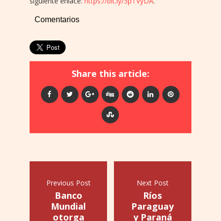
siguiente enlace:
https://bit.ly/3pTVyDA
.
Comentarios
Share this article:
Previous Post
Next Post
Banco
Ríos
Mundial
Paraguay
otorga
y Paraná