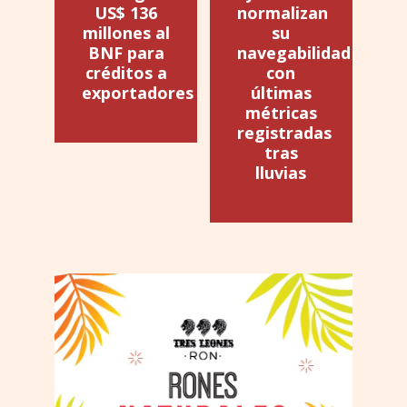
US$ 136
normalizan
millones al
su
BNF para
navegabilidad
créditos a
con
exportadores
últimas
métricas
registradas
tras
lluvias