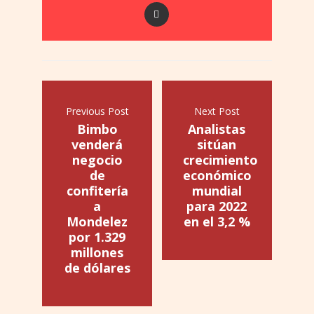
Previous Post
Next Post
Bimbo
Analistas
venderá
sitúan
negocio
crecimiento
de
económico
confitería
mundial
a
para 2022
Mondelez
en el 3,2 %
por 1.329
millones
de dólares