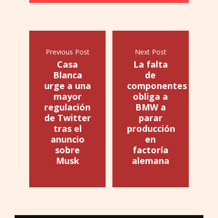
Previous Post
Next Post
Casa
La falta
Blanca
de
urge a una
componentes
mayor
obliga a
regulación
BMW a
de Twitter
parar
tras el
producción
anuncio
en
sobre
factoría
Musk
alemana