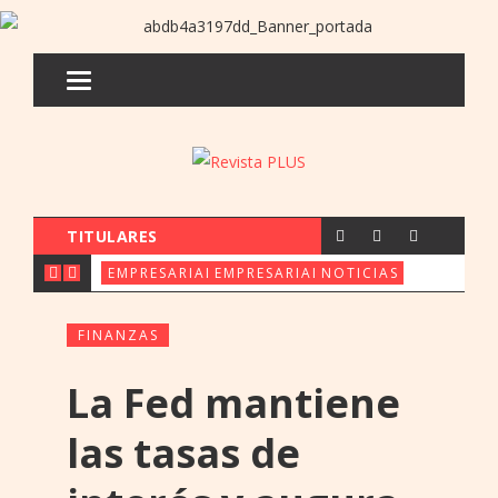
TITULARES
CX & INNOVATION CONGRESS REÚ
FERIA ORE: UENO 
PARAGUAY 
EMPRESARIALES
EMPRESARIALES
NOTICIAS
FINANZAS
La Fed mantiene
las tasas de