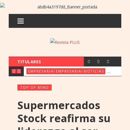
TITULARES
CX & INNOVATION CONGRESS REÚ
FERIA ORE: UENO 
PARAGUAY 
EMPRESARIALES
EMPRESARIALES
NOTICIAS
TOP OF MIND
Supermercados
Stock reafirma su