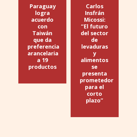
Paraguay
Carlos
logra
Insfrán
acuerdo
Micossi:
con
“El futuro
Taiwán
del sector
que da
de
preferencia
levaduras
arancelaria
y
a 19
alimentos
productos
se
presenta
prometedor
para el
corto
plazo”