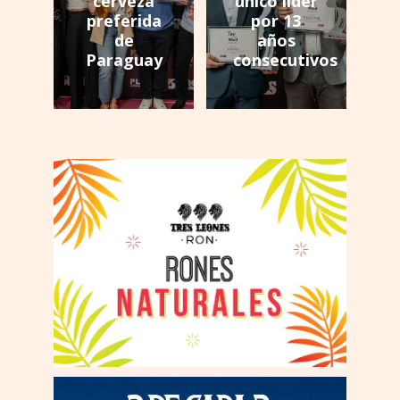
cerveza
único líder
preferida
por 13
de
años
Paraguay
consecutivos