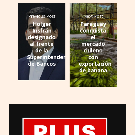
Previous Post
Next Post
Holger
Paraguay
Insfrán
conquista
designado
el
al frente
mercado
de la
chileno
Superintendencia
con
de Bancos
exportación
de banana