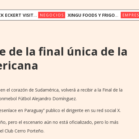
UAY PARA IMPULSAR EL ACCESO OPORTUNO A LA INNOVACIÓN EN SALUD
XINGU FOODS Y FRIGORÍFICO CONCEPCIÓN AVANZAN EN PROYECTO DE OPERACIÓN COMPARTIDA
NEGOCIOS
EMPRES
 de la final única de la
ricana
n el corazón de Sudamérica, volverá a recibir a la Final de la
Conmebol Fútbol Alejandro Domínguez.
nlace en Paraguay” publico el dirigente en su red social X.
ño, pero el escenario aún no está oficializado, pero lo más
el Club Cerro Porteño.