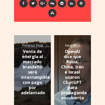
Previous Post
Next Post
Venta de
OpenAI
energía al
dice que
mercado
Rusia,
brasileño
China, Irán
será
e Israel
interrumpible
usaron
con pago
ChatGPT
por
para
adelantado
propaganda
encubierta