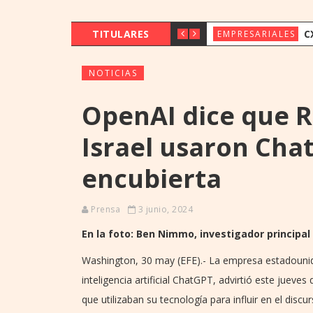
TITULARES
CX & INNOVAT
EMPRESARIALES
NOTICIAS
OpenAI dice que Ru
Israel usaron Ch
encubierta
Prensa
3 junio, 2024
En la foto: Ben Nimmo,
investigador principal
Washington, 30 may (EFE).- La empresa estadounid
inteligencia artificial ChatGPT, advirtió este jueve
que utilizaban su tecnología para influir en el disc