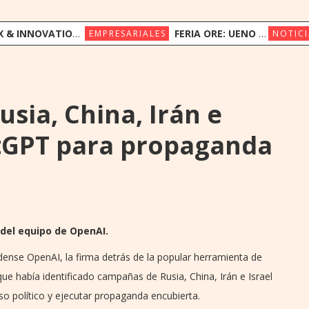
ION CONGRESS REÚNE A LÍDERES REGIONALES PARA EXPLORAR LA NUEVA ERA DE LA EXPERIENCIA DEL CLIENTE
FERIA ORE: UENO BANK APUESTA POR LA CULTURA INDÍGENA Y EL COMERCIO JUSTO
EMPRESARIALES
NOTICI
sia, China, Irán e
atGPT para propaganda
 del equipo de OpenAI.
ense OpenAI, la firma detrás de la popular herramienta de
s que había identificado campañas de Rusia, China, Irán e Israel
urso político y ejecutar propaganda encubierta.