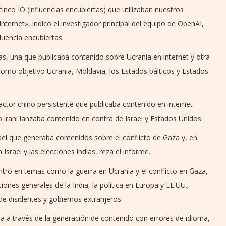
co IO (influencias encubiertas) que utilizaban nuestros
ternet», indicó el investigador principal del equipo de OpenAI,
uencia encubiertas.
as, una que publicaba contenido sobre Ucrania en internet y otra
omo objetivo Ucrania, Moldavia, los Estados bálticos y Estados
ctor chino persistente que publicaba contenido en internet
tro iraní lanzaba contenido en contra de Israel y Estados Unidos.
l que generaba contenidos sobre el conflicto de Gaza y, en
Israel y las elecciones indias, reza el informe.
ntró en temas como la guerra en Ucrania y el conflicto en Gaza,
es generales de la India, la política en Europa y EE.UU.,
de disidentes y gobiernos extranjeros.
ica a través de la generación de contenido con errores de idioma,