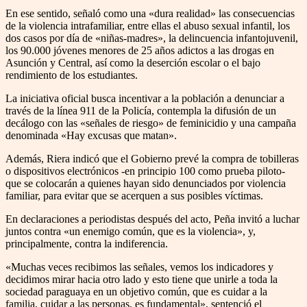
En ese sentido, señaló como una «dura realidad» las consecuencias
de la violencia intrafamiliar, entre ellas el abuso sexual infantil, los
dos casos por día de «niñas-madres», la delincuencia infantojuvenil,
los 90.000 jóvenes menores de 25 años adictos a las drogas en
Asunción y Central, así como la deserción escolar o el bajo
rendimiento de los estudiantes.
La iniciativa oficial busca incentivar a la población a denunciar a
través de la línea 911 de la Policía, contempla la difusión de un
decálogo con las «señales de riesgo» de feminicidio y una campaña
denominada «Hay excusas que matan».
Además, Riera indicó que el Gobierno prevé la compra de tobilleras
o dispositivos electrónicos -en principio 100 como prueba piloto-
que se colocarán a quienes hayan sido denunciados por violencia
familiar, para evitar que se acerquen a sus posibles víctimas.
En declaraciones a periodistas después del acto, Peña invitó a luchar
juntos contra «un enemigo común, que es la violencia», y,
principalmente, contra la indiferencia.
«Muchas veces recibimos las señales, vemos los indicadores y
decidimos mirar hacia otro lado y esto tiene que unirle a toda la
sociedad paraguaya en un objetivo común, que es cuidar a la
familia, cuidar a las personas, es fundamental», sentenció el