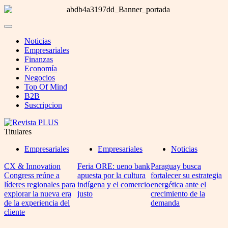
Noticias
Empresariales
Finanzas
Economía
Negocios
Top Of Mind
B2B
Suscripcion
Titulares
Empresariales
Empresariales
Noticias
CX & Innovation
Feria ORE: ueno bank
Paraguay busca
Congress reúne a
apuesta por la cultura
fortalecer su estrategia
líderes regionales para
indígena y el comercio
energética ante el
explorar la nueva era
justo
crecimiento de la
de la experiencia del
demanda
cliente