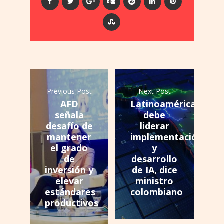
Previous Post
Next Post
AFD
Latinoamérica
señala
debe
desafío de
liderar
mantener
implementación
el grado
y
de
desarrollo
inversión y
de IA, dice
elevar
ministro
estándares
colombiano
productivos