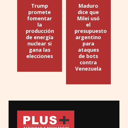
Trump
Maduro
promete
dice que
fomentar
Milei usó
la
el
producción
presupuesto
de energía
argentino
nuclear si
para
gana las
ataques
elecciones
de bots
contra
Venezuela